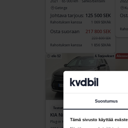
2021
65 000 km
Sähkö/bensiini
2022
Getinge
Ku
Johtava tarjous:
125 500 SEK
Ost
Rahoituksen kanssa
1 069 SEK/kk
Raho
Osta suoraan
217 800 SEK
223 800 SEK
Rahoituksen kanssa
1 856 SEK/kk
elo 12
4 Tarjoukset
Alenne
Suostumus
Testattu
Tes
KIA Niro
Vol
Tämä sivusto käyttää eväste
Plug-in Hybrid
T2