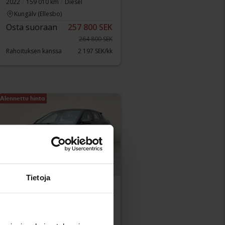
2022
159 010 km
Diesel
Kungälv (Ellesbo)
Osta suoraan
257 800 SEK
264 800 SEK
Rahoituksen kanssa
2 197 SEK/kk
Alennettu hinta
Tietoja
Testattu
KIA EV6
AWD