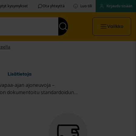
sytyt kysymykset
Ota yhteyttä
Luo tili
Kirjaudu sisään
Valikko
a
Lisätietoja
 vapaa-ajan ajoneuvoja –
se on dokumentoitu standardoidun
en kuorma-autojen
sekä
raskaiden