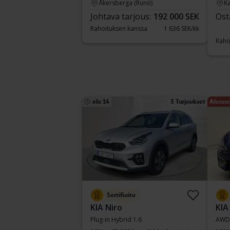
Åkersberga (Runö)
Ka
Johtava tarjous:
192 000 SEK
Ost
Rahoituksen kanssa
1 636 SEK/kk
Raho
elo 14
3 Tarjoukset
Alenne
Sertifioitu
KIA Niro
KIA
Plug-in Hybrid 1.6
AWD