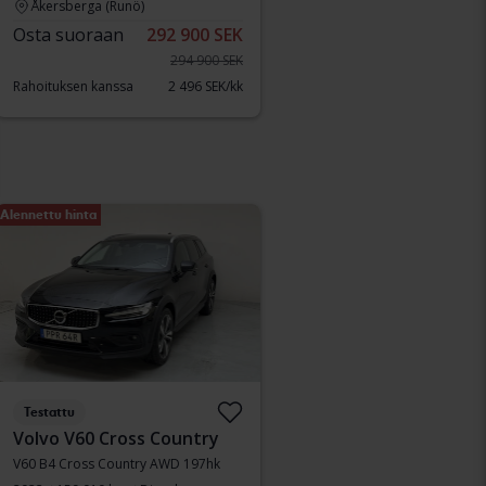
Åkersberga (Runö)
Osta suoraan
292 900 SEK
294 900 SEK
Rahoituksen kanssa
2 496 SEK/kk
Alennettu hinta
Testattu
Volvo V60 Cross Country
V60 B4 Cross Country AWD 197hk