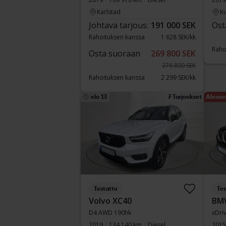
Karlstad
Ku
Johtava tarjous:
191 000 SEK
Ost
Rahoituksen kanssa
1 628 SEK/kk
Raho
Osta suoraan
269 800 SEK
276 800 SEK
Rahoituksen kanssa
2 299 SEK/kk
elo 13
7 Tarjoukset
Alenne
Testattu
Tes
Volvo XC40
BM
D4 AWD 190hk
xDri
2019
134 140 km
Diesel
2015