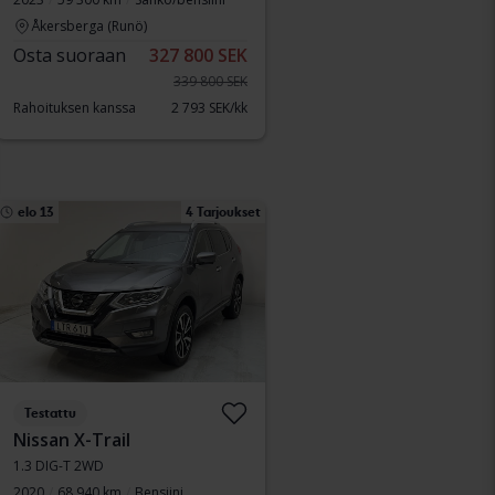
Åkersberga (Runö)
Osta suoraan
327 800 SEK
339 800 SEK
Rahoituksen kanssa
2 793 SEK/kk
elo 13
4 Tarjoukset
Testattu
Nissan X-Trail
1.3 DIG-T 2WD
2020
68 940 km
Bensiini