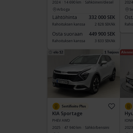
2024
14 690 km
Sähköinen/diesel
2024
Arboga
S
Lähtöhinta
332 000 SEK
Ost
Rahoituksen kanssa
2 828 SEK/kk
Raho
Osta suoraan
449 900 SEK
Rahoituksen kanssa
3 833 SEK/kk
elo 12
1 Tarjous
Alenne
Sertifioitu Plus
KIA Sportage
Hyu
PHEV AWD
IONI
2025
47 940 km
Sähkö/bensiini
2023