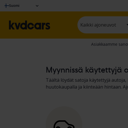
Suomi
Kaikki ajoneuvot
Myynnissä käytettyjä a
Täältä löydät satoja käytettyjä autoja
huutokaupalla ja kiinteään hintaan. A
protokollan perusteella. Esittelemme 
koneiden, kuorma-autojen ja vapaa-