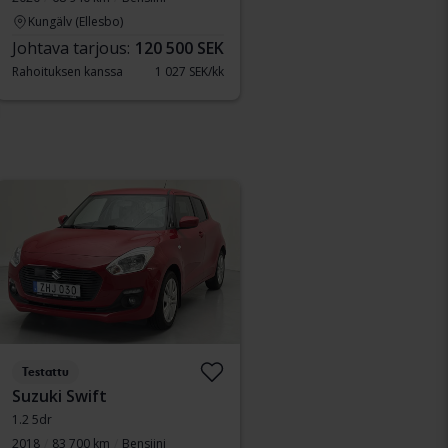
Kungälv (Ellesbo)
Johtava tarjous:
120 500 SEK
Rahoituksen kanssa
1 027 SEK/kk
Testattu
Suzuki Swift
1.2 5dr
2018
83 700 km
Bensiini