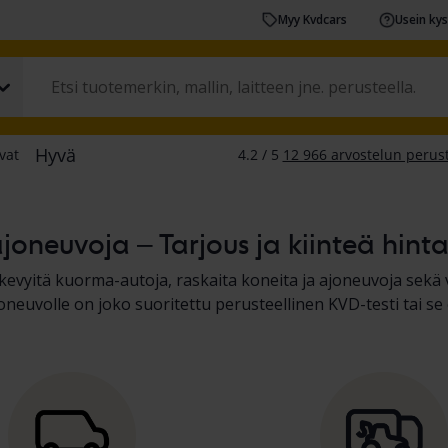
Myy Kvdcars
Usein ky
joneuvoja – Tarjous ja kiinteä hint
, kevyitä kuorma-autoja, raskaita koneita ja ajoneuvoja sekä
joneuvolle on joko suoritettu perusteellinen KVD-testi tai 
tulokset ajoneuvokuvauksessa. Lue lisää
autojen ja kevyid
ajan ajoneuvojen
ostamisesta.