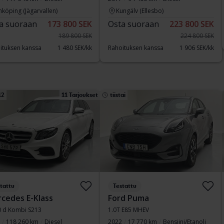
nköping (Jägarvallen)
Kungälv (Ellesbo)
a suoraan
173 800 SEK
Osta suoraan
223 800 SEK
189 800 SEK
224 800 SEK
ituksen kanssa
1 480 SEK/kk
Rahoituksen kanssa
1 906 SEK/kk
12
11 Tarjoukset
tiistai
tattu
Testattu
cedes E-Klass
Ford Puma
0 d Kombi S213
1.0T E85 MHEV
118 260 km
Diesel
2022
17 770 km
Bensiini/Etanoli