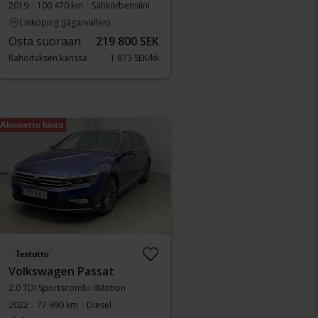
2019
100 470 km
Sähkö/bensiini
Linköping (Jägarvallen)
Osta suoraan
219 800 SEK
Rahoituksen kanssa
1 873 SEK/kk
Alennettu hinta
Testattu
Volkswagen Passat
2.0 TDI Sportscombi 4Motion
2022
77 990 km
Diesel