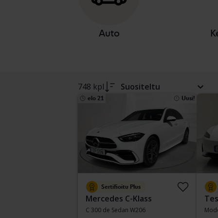
Auto
K
748 kpl
Suositeltu
elo 21
Uusi!
Sertifioitu Plus
Mercedes C-Klass
Tes
C 300 de Sedan W206
Mode