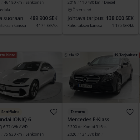
46 180 km
Sähköinen
2019
110 430 km
Diesel
vedala
Östersund
a suoraan
489 900 SEK
Johtava tarjous:
138 000 SEK
ituksen kanssa
4 174 SEK/kk
Rahoituksen kanssa
1 175 SEK/kk
ttu hinta
elo 12
19 Tarjoukset
Sertifioitu
Testattu
ndai IONIQ 6
Mercedes E-Klass
Q 6 77kWh AWD
E 300 de Kombi 316hk
75 930 km
Sähköinen
2020
134 370 km