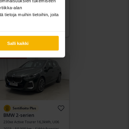
2023
34 900 km
Sähköinen
 ominaisuuksien tukemiseen
Kungälv (Ellesbo)
tiikka-alan
Osta suoraan
389 900 SEK
ietoja muihin tietoihin, joita
394 900 SEK
Rahoituksen kanssa
3 322 SEK/kk
Salli kaikki
Alennettu hinta
Sertifioitu Plus
BMW 2-serien
230xe Active Tourer 16,3kWh, U06
2023
59 300 km
Sähkö/bensiini