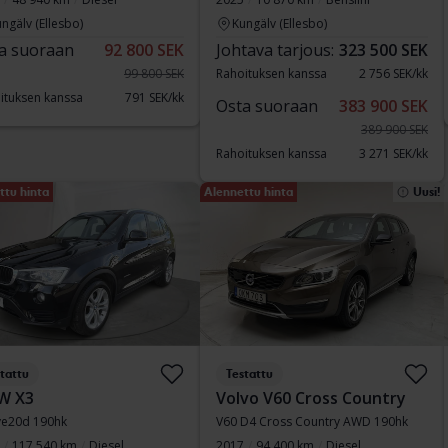
ngälv (Ellesbo)
Kungälv (Ellesbo)
a suoraan
92 800 SEK
Johtava tarjous:
323 500 SEK
99 800 SEK
Rahoituksen kanssa
2 756 SEK/kk
ituksen kanssa
791 SEK/kk
Osta suoraan
383 900 SEK
389 900 SEK
Rahoituksen kanssa
3 271 SEK/kk
ttu hinta
Alennettu hinta
Uusi!
tattu
Testattu
W X3
Volvo V60 Cross Country
ve20d 190hk
V60 D4 Cross Country AWD 190hk
117 540 km
Diesel
2017
94 400 km
Diesel