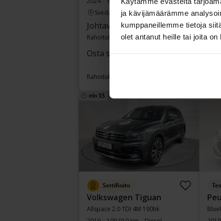
2024
58 240 km
Sähkö/bensiini
2017
Käytämme evästeitä tarjoama
Svedala
Ku
ja kävijämäärämme analysoim
Johtava tarjous:
171 000 SEK
Ost
kumppaneillemme tietoja siitä
olet antanut heille tai joita o
Rahoituksen kanssa
1 457 SEK/kk
Raho
Osta suoraan
288 800 SEK
308 800 SEK
Rahoituksen kanssa
2 460 SEK/kk
elo 13
34 Tarjoukset
Myytä
Sertifioitu
Tes
Volkswagen Tiguan
Peu
Allspace 2.0 TDI 4M 190hk
Blue
2019
109 910 km
Diesel
2019