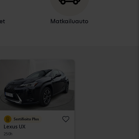
et
Matkailuauto
Sertifioitu Plus
Lexus UX
250h