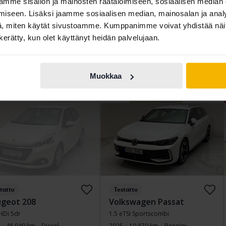
93 680 km
Bensiini
2020
88 320 km
Bensiini
mme sisällön ja mainosten räätälöimiseen, sosiaalisen median
ngälv (Ellesbo)
Getinge
iseen. Lisäksi jaamme sosiaalisen median, mainosalan ja analy
a suoraan
155 800 SEK
Johtava tarjous:
150 500 SEK
, miten käytät sivustoamme. Kumppanimme voivat yhdistää näitä t
n kerätty, kun olet käyttänyt heidän palvelujaan.
159 800 SEK
Rahoituksen kanssa
1 282 SEK/kk
ituksen kanssa
1 327 SEK/kk
Osta suoraan
259 800 SEK
274 900 SEK
Muokkaa
Rahoituksen kanssa
2 213 SEK/kk
vä
elo 13
16 Tarjoukset
tattu
Testattu
geot 208
Volkswagen Passat
HDi 5dr
1.5 eTSI Sportscombi
48 940 km
Diesel
2025
10 870 km
Bensiini