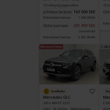
Linköping (Jägarvallen)
Li
Johtava tarjous:
163 000 SEK
Ost
Rahoituksen kanssa
1 388 SEK/kk
Raho
Osta suoraan
281 900 SEK
294 900 SEK
Rahoituksen kanssa
2 402 SEK/kk
Alennettu hinta
elo 
Sertifioitu
Tes
Mercedes GLC
Mer
300 e 4MATIC X253
E 20
2022
92 230 km
Sähkö/bensiini
2019