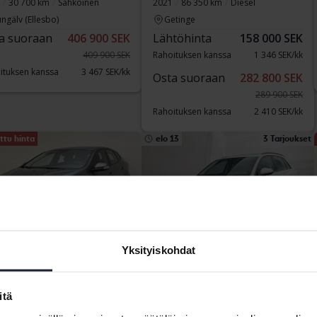
30 700 km
Sähköinen
2021
86 350 km
Diesel
ngälv (Ellesbo)
Getinge
a suoraan
406 900 SEK
Lähtöhinta
158 000 SEK
409 900 SEK
Rahoituksen kanssa
1 346 SEK/kk
ituksen kanssa
3 467 SEK/kk
Osta suoraan
282 800 SEK
289 900 SEK
Rahoituksen kanssa
2 410 SEK/kk
ttu hinta
elo 13
3 Tarjoukset
Yksityiskohdat
tattu
Sertifioitu Plus
vo V40
Audi Q3
itä
40 TFSI Quattro 190hk