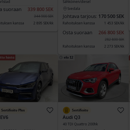
rlstad
Sähköinen/diesel
a suoraan
339 800 SEK
Svedala
Johtava tarjous:
170 500 SEK
344 900 SEK
ituksen kanssa
2 895 SEK/kk
Rahoituksen kanssa
1 453 SEK/kk
Osta suoraan
266 800 SEK
282 800 SEK
Rahoituksen kanssa
2 273 SEK/kk
ttu hinta
elo 12
Sertifioitu Plus
Sertifioitu
 EV6
Audi Q3
40 TDI Quattro 200hk