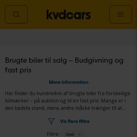
personbil
Brugte biler til salg – Budgivning og
fast pris
Mere information
Her finder du hundredvis af brugte biler fra forskellige
bilmærker – på auktion og til en fast pris. Mange er i
den bedste stand, mens andre måske trænger til at
blive repareret en smule. Alle biler er grundigt testet,
Vis flere filtre
og resultaterne er rapporteret i annoncen for hver bil.
Filtre:
Opel