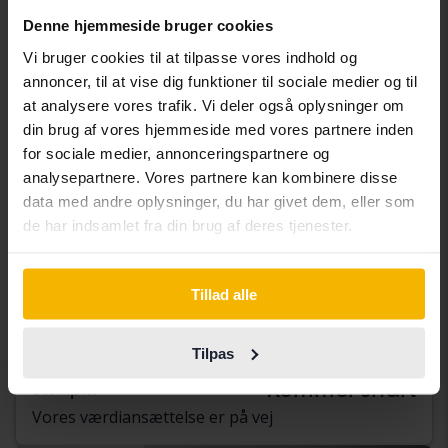
Denne hjemmeside bruger cookies
Vi bruger cookies til at tilpasse vores indhold og
annoncer, til at vise dig funktioner til sociale medier og til
at analysere vores trafik. Vi deler også oplysninger om
din brug af vores hjemmeside med vores partnere inden
for sociale medier, annonceringspartnere og
analysepartnere. Vores partnere kan kombinere disse
data med andre oplysninger, du har givet dem, eller som
de har indsamlet fra din brug af deres tjenester.
Opel Astra
Tillad alle
1.4 Turbo ECOTEC 5dr
2017
113 010 kilometer
Benzin
Tilpas
Svedala
Kommer snart
Startpris
Vores værdiansættelse er på vej