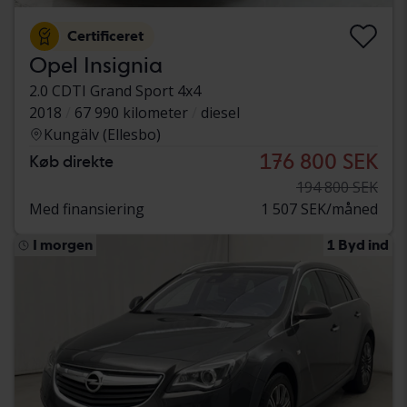
Certificeret
Opel Insignia
2.0 CDTI Grand Sport 4x4
2018
67 990 kilometer
diesel
Kungälv (Ellesbo)
176 800 SEK
Køb direkte
194 800 SEK
Med finansiering
1 507 SEK/måned
I morgen
1 Byd ind