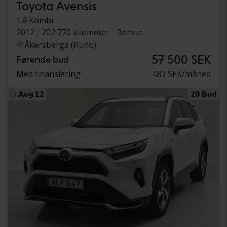
Toyota Avensis
1.8 Kombi
2012
202 770 kilometer
Benzin
Åkersberga (Runö)
57 500 SEK
Førende bud
Med finansiering
489 SEK/måned
Aug 12
20 Bud