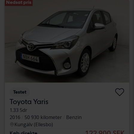
Nedsat pris
Testet
Toyota Yaris
1.33 5dr
2016
50 930 kilometer
Benzin
Kungälv (Ellesbo)
122 900 SEK
Køb direkte