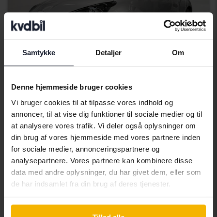
Samtykke
Detaljer
Om
Denne hjemmeside bruger cookies
Certificeret
Vi bruger cookies til at tilpasse vores indhold og
Toyota Yaris
annoncer, til at vise dig funktioner til sociale medier og til
1.5 Hybrid 5dr
at analysere vores trafik. Vi deler også oplysninger om
2023
42 340 kilometer
Elektrisk/benzin
din brug af vores hjemmeside med vores partnere inden
Linköping (Jägarvallen)
for sociale medier, annonceringspartnere og
146 000 SEK
analysepartnere. Vores partnere kan kombinere disse
Førende bud
data med andre oplysninger, du har givet dem, eller som
Med finansiering
1 244 SEK/måned
de har indsamlet fra din brug af deres tjenester.
Tuesday
3 Bud