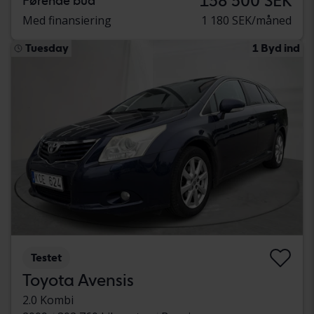
138 500 SEK
Førende bud
Med finansiering
1 180 SEK/måned
Tuesday
1 Byd ind
Testet
Toyota Avensis
2.0 Kombi