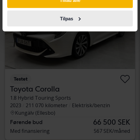
Tillad alle
Tilpas
Testet
Toyota Corolla
1.8 Hybrid Touring Sports
2023
211 070 kilometer
Elektrisk/benzin
Kungälv (Ellesbo)
66 500 SEK
Førende bud
Med finansiering
567 SEK/måned