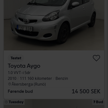
Testet
Toyota Aygo
1.0 VVT-i 5dr
2010
111 160 kilometer
Benzin
Åkersberga (Runö)
14 500 SEK
Førende bud
Tuesday
7 Bud